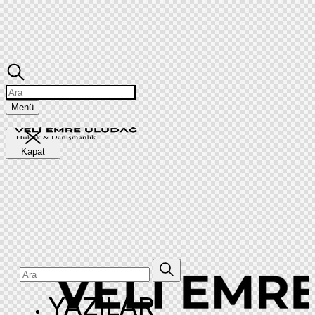
Ara
Menü
Kapat
Ara
YAZILAR