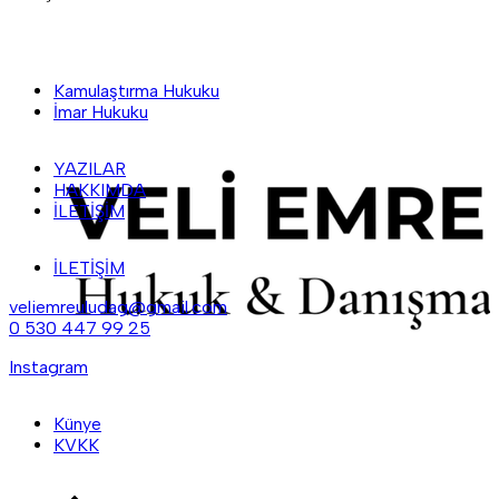
Kamulaştırma Hukuku
İmar Hukuku
YAZILAR
HAKKIMDA
İLETİŞİM
İLETİŞİM
veliemreuludag@gmail.com
0 530 447 99 25
Instagram
Künye
KVKK