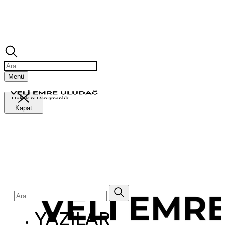
Ara
Menü
Kapat
Ara
YAZILAR