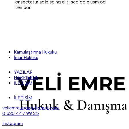
onsectetur adipiscing elit, sed do eiusm od
tempor.
Kamulaştırma Hukuku
İmar Hukuku
YAZILAR
HAKKIMDA
İLETİŞİM
İLETİŞİM
veliemreuludag@gmail.com
0 530 447 99 25
Instagram