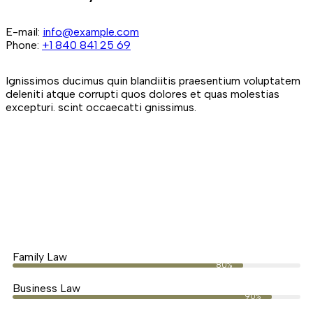
E-mail:
info@example.com
Phone:
+1 840 841 25 69
Ignissimos ducimus quin blandiitis praesentium voluptatem
deleniti atque corrupti quos dolores et quas molestias
excepturi. scint occaecatti gnissimus.
Family Law
80%
Business Law
90%