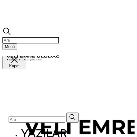
Ara
Menü
Kapat
Ara
YAZILAR